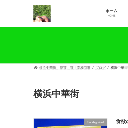
コ
ナ
ン
ビ
ホーム
テ
ゲ
HOME
ン
ー
ツ
シ
へ
ョ
ス
ン
キ
に
ッ
移
プ
動
横浜中華街 茶茶、茶！泰和商事
ブログ
横浜中華街
横浜中華街
食欲
Uncategorized