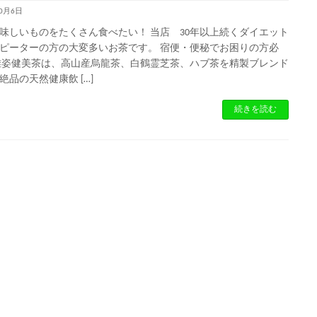
10月6日
味しいものをたくさん食べたい！ 当店 30年以上続くダイエット
ピーターの方の大変多いお茶です。 宿便・便秘でお困りの方必
雅姿健美茶は、高山産烏龍茶、白鶴霊芝茶、ハブ茶を精製ブレンド
絶品の天然健康飲 […]
続きを読む