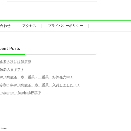
合わせ
アクセス
プライバシーポリシー
cent Posts
食欲の秋には健康茶
敬老の日ギフト
凍頂烏龍茶 春一番茶・二番茶 好評発売中！
令和５年凍頂烏龍茶 春一番茶 入荷しました！！
instagram・facebook投稿中
ology.