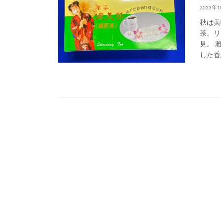
2023年
秋は美
茶。リ
見。 
した香