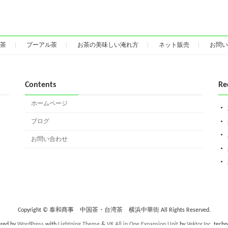
茶
プーアル茶
お茶の美味しい淹れ方
ネット販売
お問い
Contents
Re
ホームページ
ブログ
お問い合わせ
Copyright © 泰和商事 中国茶・台湾茶 横浜中華街 All Rights Reserved.
red by
WordPress
with
Lightning Theme
&
VK All in One Expansion Unit
by
Vektor,Inc.
techn