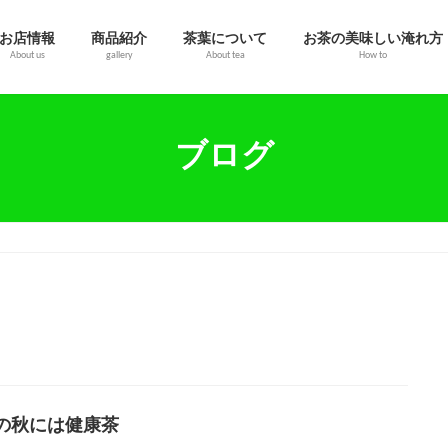
お店情報
商品紹介
茶葉について
お茶の美味しい淹れ方
About us
gallery
About tea
How to
ブログ
の秋には健康茶