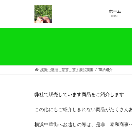
コ
ナ
ン
ビ
ホーム
テ
ゲ
HOME
ン
ー
ツ
シ
へ
ョ
ス
ン
キ
に
ッ
移
プ
動
横浜中華街 茶茶、茶！泰和商事
商品紹介
弊社で販売しています商品をご紹介します
この他にもご紹介しきれない商品がたくさん
横浜中華街へお越しの際は、是非 泰和商事