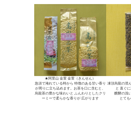
★阿里山 金萱 金萱（きんせん）
急須で淹れている時から 特徴のある甘い香り
凍頂烏龍の澄
が周りに立ち込めます。お茶を口に含むと、
と 直ぐ
烏龍茶の豊かな味わいと ふんわりとしたクリ
醗酵の浅
ーミーで柔らかな香りが 広がります
とても