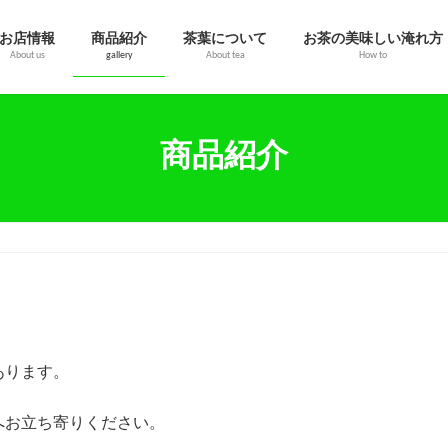
お店情報
商品紹介
茶葉について
お茶の美味しい淹れ方
About us
gallery
About tea
How to
商品紹介
あります。
へお立ち寄りください。