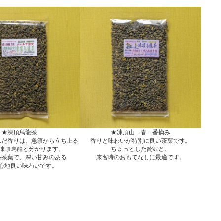
★凍頂烏龍茶
★凍頂山 春一番摘み
んだ香りは、急須から立ち上る
香りと味わいが特別に良い茶葉です。
に凍頂烏龍と分かります。
ちょっとした贅沢と、
い茶葉で、深い甘みのある
来客時のおもてなしに最適です。
心地良い味わいです。