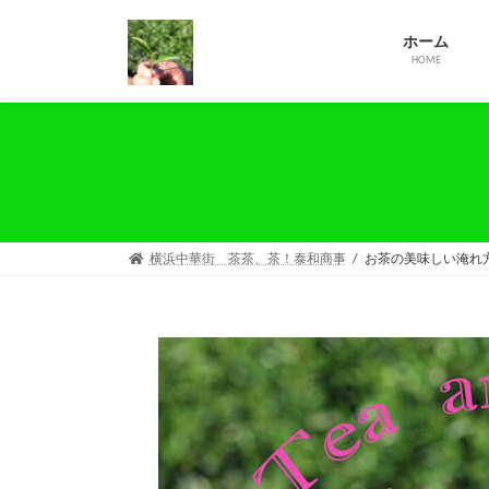
コ
ナ
ン
ビ
ホーム
テ
ゲ
HOME
ン
ー
ツ
シ
へ
ョ
ス
ン
キ
に
ッ
移
プ
動
横浜中華街 茶茶、茶！泰和商事
お茶の美味しい淹れ