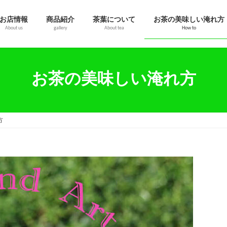
お店情報
商品紹介
茶葉について
お茶の美味しい淹れ方
About us
gallery
About tea
How to
お茶の美味しい淹れ方
方