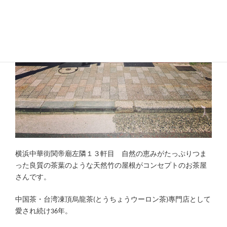
横浜中華街関帝廟左隣１３軒目 自然の恵みがたっぷりつま
った良質の茶葉のような天然竹の屋根がコンセプトのお茶屋
さんです。
中国茶・台湾凍頂烏龍茶(とうちょうウーロン茶)專門店として
愛され続け36年。