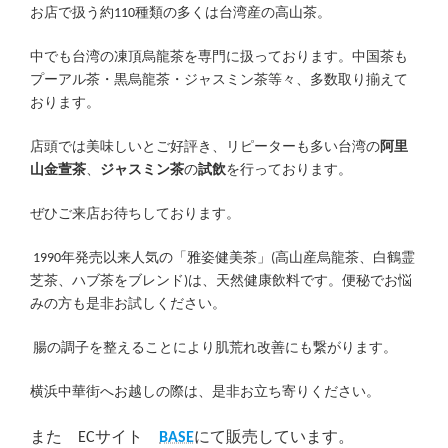
お店で扱う約110種類の多くは台湾産の高山茶。
中でも台湾の凍頂烏龍茶を専門に扱っております。中国茶も
プーアル茶・黒烏龍茶・ジャスミン茶等々、多数取り揃えて
おります。
店頭では美味しいとご好評き、リピーターも多い台湾の
阿里
山金萱茶
、
ジャスミン茶
の
試飲
を行っております。
ぜひご来店お待ちしております。
1990年発売以来人気の「雅姿健美茶」(高山産烏龍茶、白鶴霊
芝茶、ハブ茶をブレンド)は、天然健康飲料です。便秘でお悩
みの方も是非お試しください。
腸の調子を整えることにより肌荒れ改善にも繋がります。
横浜中華街へお越しの際は、是非お立ち寄りください。
また ECサイト
BASE
にて販売しています。