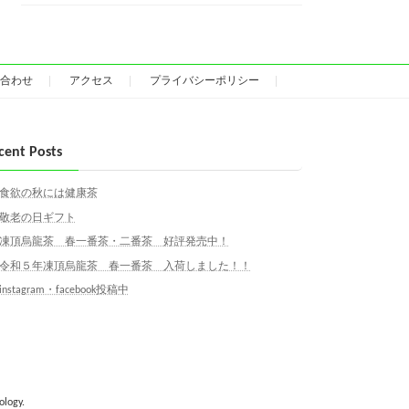
合わせ
アクセス
プライバシーポリシー
cent Posts
食欲の秋には健康茶
敬老の日ギフト
凍頂烏龍茶 春一番茶・二番茶 好評発売中！
令和５年凍頂烏龍茶 春一番茶 入荷しました！！
instagram・facebook投稿中
ology.