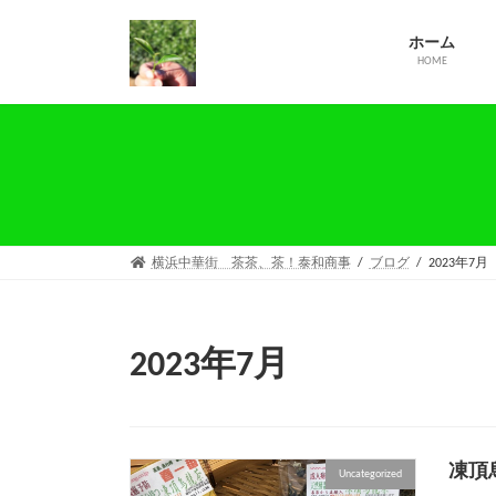
コ
ナ
ン
ビ
ホーム
テ
ゲ
HOME
ン
ー
ツ
シ
へ
ョ
ス
ン
キ
に
ッ
移
プ
動
横浜中華街 茶茶、茶！泰和商事
ブログ
2023年7月
2023年7月
凍頂
Uncategorized