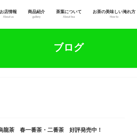
お店情報
商品紹介
茶葉について
お茶の美味しい淹れ方
About us
gallery
About tea
How to
ブログ
烏龍茶 春一番茶・二番茶 好評発売中！