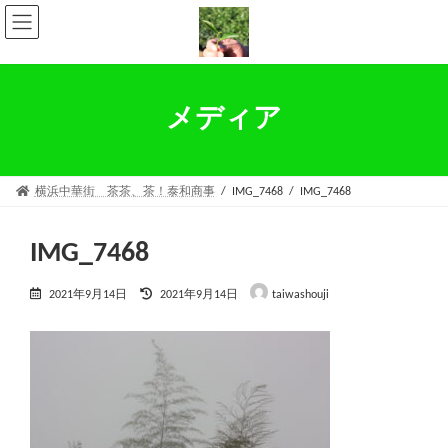
コ
ナ
ン
ビ
テ
ゲ
ン
ー
ツ
シ
へ
ョ
メディア
ス
ン
キ
に
ッ
移
プ
動
横浜中華街 茶茶、茶！泰和商事
IMG_7468
IMG_7468
IMG_7468
最
2021年9月14日
2021年9月14日
taiwashouji
終
更
新
日
時
: