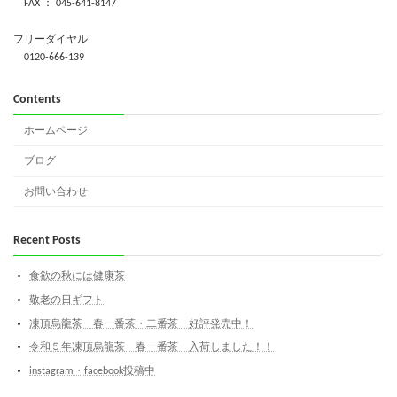
FAX ： 045-641-8147
フリーダイヤル
0120-666-139
Contents
ホームページ
ブログ
お問い合わせ
Recent Posts
食欲の秋には健康茶
敬老の日ギフト
凍頂烏龍茶 春一番茶・二番茶 好評発売中！
令和５年凍頂烏龍茶 春一番茶 入荷しました！！
instagram・facebook投稿中