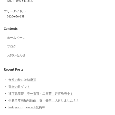
FAX ： 045-641-8147
フリーダイヤル
0120-666-139
Contents
ホームページ
ブログ
お問い合わせ
Recent Posts
食欲の秋には健康茶
敬老の日ギフト
凍頂烏龍茶 春一番茶・二番茶 好評発売中！
令和５年凍頂烏龍茶 春一番茶 入荷しました！！
instagram・facebook投稿中