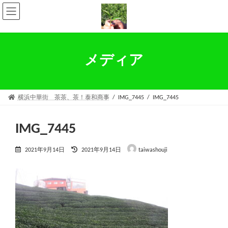
コ
ナ
ン
ビ
テ
ゲ
ン
ー
ツ
シ
へ
ョ
メディア
ス
ン
キ
に
ッ
移
プ
動
横浜中華街 茶茶、茶！泰和商事
IMG_7445
IMG_7445
IMG_7445
最
2021年9月14日
2021年9月14日
taiwashouji
終
更
新
日
時
: