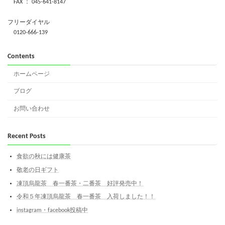
FAX ： 045-641-8147
フリーダイヤル
0120-666-139
Contents
ホームページ
ブログ
お問い合わせ
Recent Posts
食欲の秋には健康茶
敬老の日ギフト
凍頂烏龍茶 春一番茶・二番茶 好評発売中！
令和５年凍頂烏龍茶 春一番茶 入荷しました！！
instagram・facebook投稿中