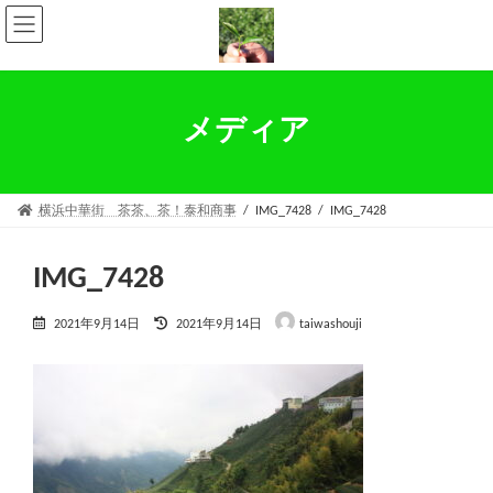
コ
ナ
ン
ビ
テ
ゲ
ン
ー
ツ
シ
へ
ョ
メディア
ス
ン
キ
に
ッ
移
プ
動
横浜中華街 茶茶、茶！泰和商事
IMG_7428
IMG_7428
IMG_7428
最
2021年9月14日
2021年9月14日
taiwashouji
終
更
新
日
時
: