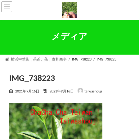
コ
ナ
ン
ビ
テ
ゲ
ン
ー
ツ
シ
へ
ョ
メディア
ス
ン
キ
に
ッ
移
プ
動
横浜中華街 茶茶、茶！泰和商事
IMG_738223
IMG_738223
IMG_738223
最
2021年9月16日
2021年9月16日
taiwashouji
終
更
新
日
時
: