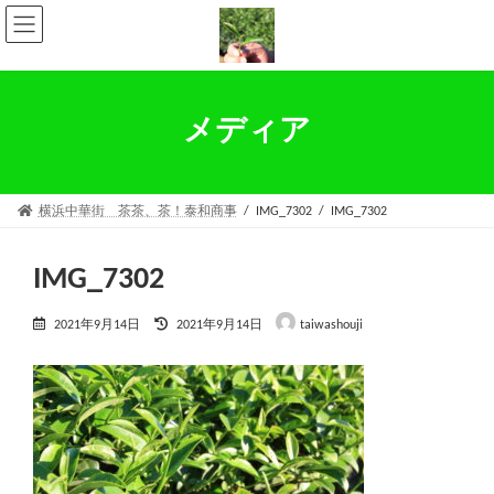
コ
ナ
ン
ビ
テ
ゲ
ン
ー
ツ
シ
へ
ョ
メディア
ス
ン
キ
に
ッ
移
プ
動
横浜中華街 茶茶、茶！泰和商事
IMG_7302
IMG_7302
IMG_7302
最
2021年9月14日
2021年9月14日
taiwashouji
終
更
新
日
時
: