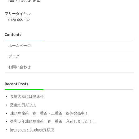
FAX ： 045-641-8147
フリーダイヤル
0120-666-139
Contents
ホームページ
ブログ
お問い合わせ
Recent Posts
食欲の秋には健康茶
敬老の日ギフト
凍頂烏龍茶 春一番茶・二番茶 好評発売中！
令和５年凍頂烏龍茶 春一番茶 入荷しました！！
instagram・facebook投稿中