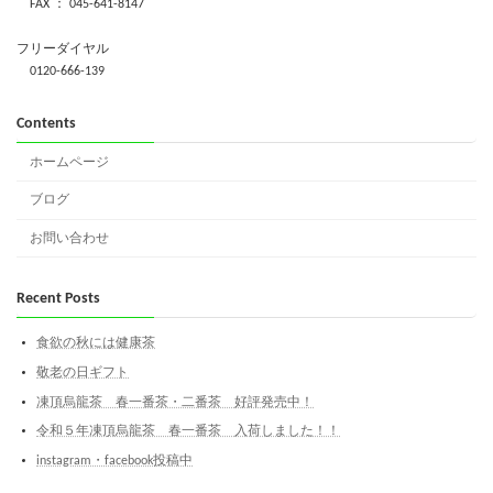
FAX ： 045-641-8147
フリーダイヤル
0120-666-139
Contents
ホームページ
ブログ
お問い合わせ
Recent Posts
食欲の秋には健康茶
敬老の日ギフト
凍頂烏龍茶 春一番茶・二番茶 好評発売中！
令和５年凍頂烏龍茶 春一番茶 入荷しました！！
instagram・facebook投稿中