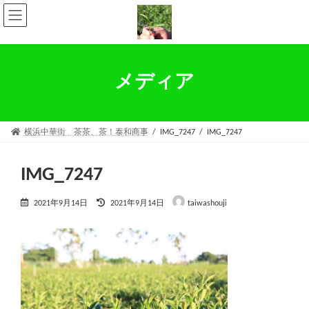
コ
ナ
ン
ビ
テ
ゲ
ン
ー
ツ
シ
へ
ョ
メディア
ス
ン
キ
に
ッ
移
プ
動
横浜中華街 茶茶、茶！泰和商事
IMG_7247
IMG_7247
IMG_7247
最
2021年9月14日
2021年9月14日
taiwashouji
終
更
新
日
時
: