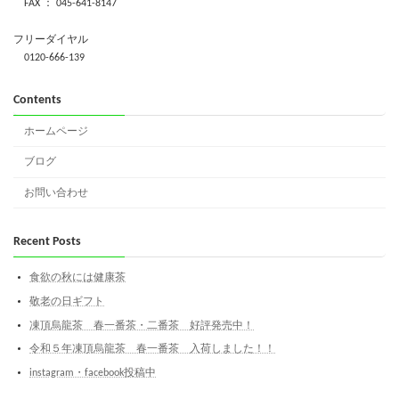
FAX ： 045-641-8147
フリーダイヤル
0120-666-139
Contents
ホームページ
ブログ
お問い合わせ
Recent Posts
食欲の秋には健康茶
敬老の日ギフト
凍頂烏龍茶 春一番茶・二番茶 好評発売中！
令和５年凍頂烏龍茶 春一番茶 入荷しました！！
instagram・facebook投稿中