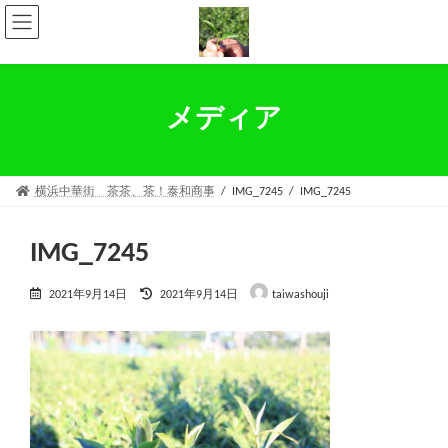
コ
ナ
ン
ビ
テ
ゲ
ン
ー
ツ
シ
へ
ョ
メディア
ス
ン
キ
に
ッ
移
プ
動
横浜中華街 茶茶、茶！泰和商事
IMG_7245
IMG_7245
IMG_7245
最
2021年9月14日
2021年9月14日
taiwashouji
終
更
新
日
時
: