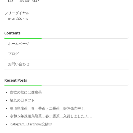
FAX ： 045-641-8147
フリーダイヤル
0120-666-139
Contents
ホームページ
ブログ
お問い合わせ
Recent Posts
食欲の秋には健康茶
敬老の日ギフト
凍頂烏龍茶 春一番茶・二番茶 好評発売中！
令和５年凍頂烏龍茶 春一番茶 入荷しました！！
instagram・facebook投稿中