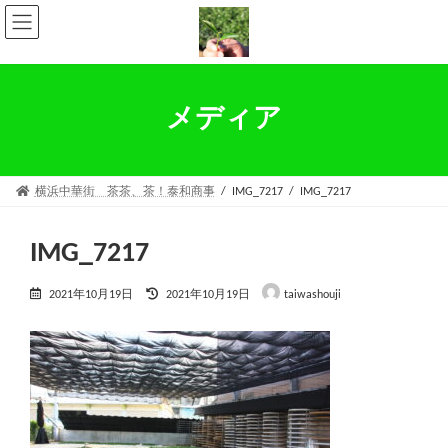
コ
ナ
ン
ビ
テ
ゲ
ン
ー
ツ
シ
へ
ョ
メディア
ス
ン
キ
に
ッ
移
プ
動
横浜中華街 茶茶、茶！泰和商事
IMG_7217
IMG_7217
IMG_7217
最
2021年10月19日
2021年10月19日
taiwashouji
終
更
新
日
時
: