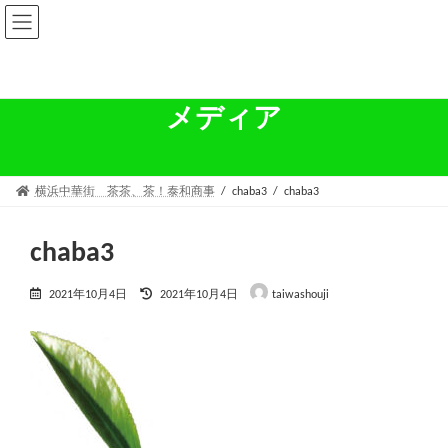
コ
ナ
ン
ビ
テ
ゲ
ン
ー
ツ
シ
へ
ョ
メディア
ス
ン
キ
に
ッ
移
プ
動
横浜中華街 茶茶、茶！泰和商事
chaba3
chaba3
chaba3
最
2021年10月4日
2021年10月4日
taiwashouji
終
更
新
日
時
: