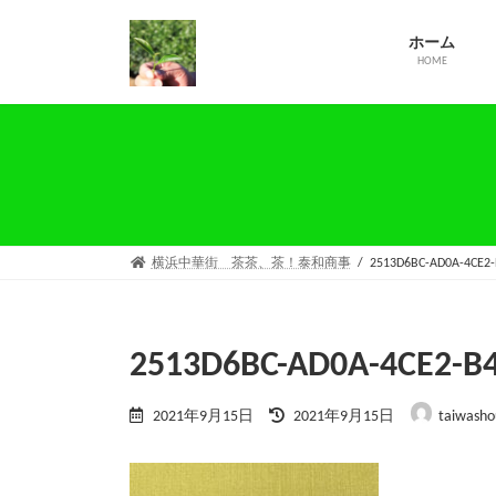
コ
ナ
ン
ビ
ホーム
テ
ゲ
HOME
ン
ー
ツ
シ
へ
ョ
ス
ン
キ
に
ッ
移
プ
動
横浜中華街 茶茶、茶！泰和商事
2513D6BC-AD0A-4CE2-
2513D6BC-AD0A-4CE2-B
最
2021年9月15日
2021年9月15日
taiwasho
終
更
新
日