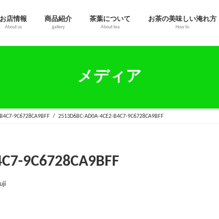
お店情報
商品紹介
茶葉について
お茶の美味しい淹れ方
About us
gallery
About tea
How to
メディア
B4C7-9C6728CA9BFF
2513D6BC-AD0A-4CE2-B4C7-9C6728CA9BFF
4C7-9C6728CA9BFF
uji