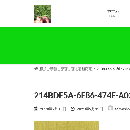
コ
ナ
ン
ビ
ホーム
テ
ゲ
HOME
ン
ー
ツ
シ
へ
ョ
ス
ン
キ
に
ッ
移
プ
動
横浜中華街 茶茶、茶！泰和商事
214BDF5A-6F86-474E-
214BDF5A-6F86-474E-A0
最
2021年9月15日
2021年9月15日
taiwasho
終
更
新
日