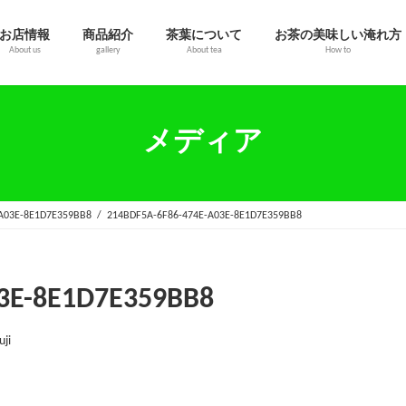
お店情報
商品紹介
茶葉について
お茶の美味しい淹れ方
About us
gallery
About tea
How to
メディア
A03E-8E1D7E359BB8
214BDF5A-6F86-474E-A03E-8E1D7E359BB8
3E-8E1D7E359BB8
uji