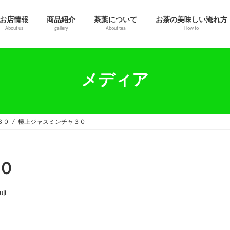
お店情報
商品紹介
茶葉について
お茶の美味しい淹れ方
About us
gallery
About tea
How to
メディア
３０
極上ジャスミンチャ３０
０
uji