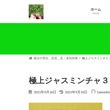
コ
ナ
ン
ビ
ホーム
テ
ゲ
HOME
ン
ー
ツ
シ
へ
ョ
ス
ン
キ
に
ッ
移
プ
動
横浜中華街 茶茶、茶！泰和商事
極上ジャスミンチャ
極上ジャスミンチャ３
最
2021年9月16日
2021年9月16日
taiwasho
終
更
新
日