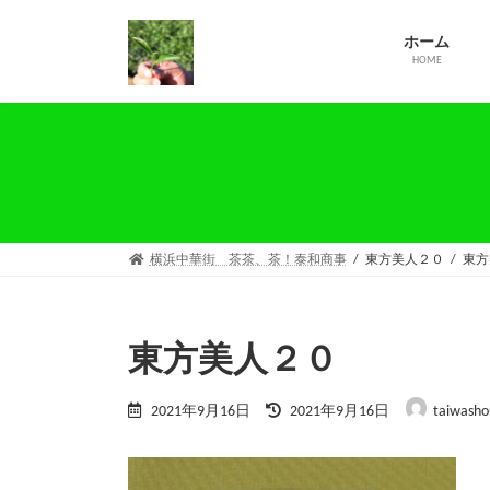
コ
ナ
ン
ビ
ホーム
テ
ゲ
HOME
ン
ー
ツ
シ
へ
ョ
ス
ン
キ
に
ッ
移
プ
動
横浜中華街 茶茶、茶！泰和商事
東方美人２０
東方
東方美人２０
最
2021年9月16日
2021年9月16日
taiwasho
終
更
新
日