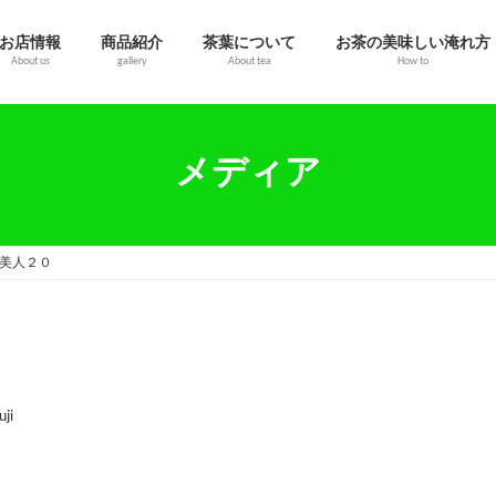
お店情報
商品紹介
茶葉について
お茶の美味しい淹れ方
About us
gallery
About tea
How to
メディア
美人２０
uji