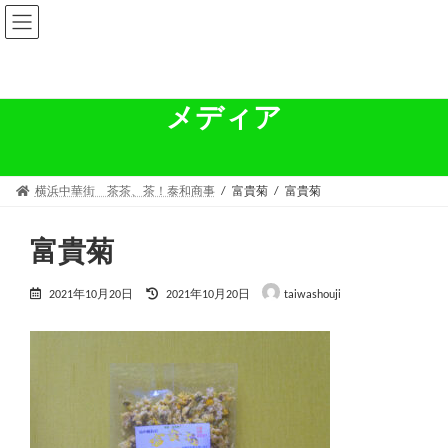
コ
ナ
ン
ビ
テ
ゲ
ン
ー
ツ
シ
へ
ョ
メディア
ス
ン
キ
に
ッ
移
プ
動
横浜中華街 茶茶、茶！泰和商事
富貴菊
富貴菊
富貴菊
最
2021年10月20日
2021年10月20日
taiwashouji
終
更
新
日
時
: