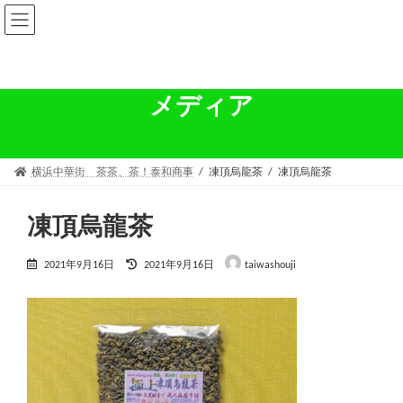
コ
ナ
ン
ビ
テ
ゲ
ン
ー
ツ
シ
へ
ョ
メディア
ス
ン
キ
に
ッ
移
プ
動
横浜中華街 茶茶、茶！泰和商事
凍頂烏龍茶
凍頂烏龍茶
凍頂烏龍茶
最
2021年9月16日
2021年9月16日
taiwashouji
終
更
新
日
時
: