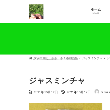
コ
ナ
ン
ビ
ホーム
テ
ゲ
HOME
ン
ー
ツ
シ
へ
ョ
ス
ン
キ
に
ッ
移
プ
動
横浜中華街 茶茶、茶！泰和商事
ジャスミンチャ
ジ
ジャスミンチャ
最
2021年10月12日
2021年10月12日
taiwas
終
更
新
日