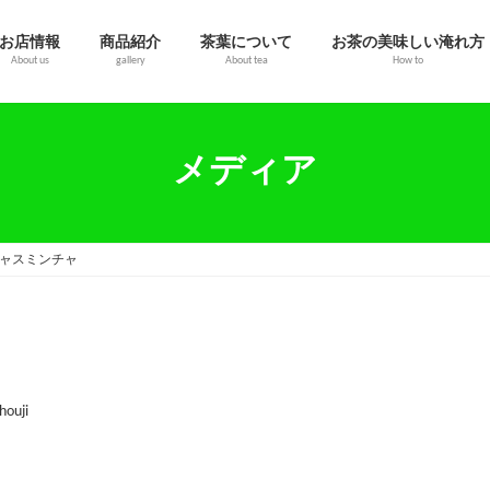
お店情報
商品紹介
茶葉について
お茶の美味しい淹れ方
About us
gallery
About tea
How to
メディア
ャスミンチャ
houji